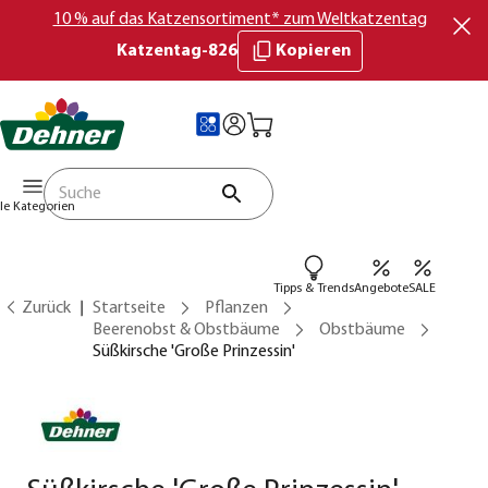
10 % auf das Katzensortiment* zum Weltkatzentag
Katzentag-826
Kopieren
lle Kategorien
Tipps & Trends
Angebote
SALE
Zurück
Startseite
Pflanzen
Beerenobst & Obstbäume
Obstbäume
Süßkirsche 'Große Prinzessin'