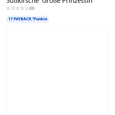
Süßkirsche 'Große Prinzessin'
(
0
)
17 PAYBACK °Punkte