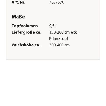
Art. Nr.
7657570
Maße
Topfvolumen
9,5 l
Liefergröße ca.
150-200 cm exkl.
Pflanztopf
Wuchshöhe ca.
300-400 cm
Merkmale
Blütezeit
April|Mai
Erntezeit
Juni
Befruchter
Befruchter
nötig|'Burlat'
Wuchsform
Busch
Pflege
Standort
sonnig|halbschattig