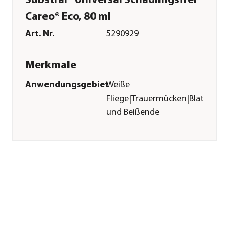
Substral® Universal Schädlingsfrei
Careo® Eco, 80 ml
Art. Nr.
5290929
Merkmale
Anwendungsgebiet
Weiße
Fliege|Trauermücken|Blattläus
und Beißende
Schädlinge
Wirkstoff
Azadirachtin
Reicht für ca.
53 l
Inhalt
80 ml
Pflege
Anwendungszeitraum
ganzjährig
Sonstiges