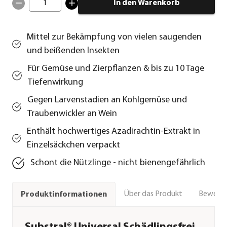
1
In den Warenkorb
Mittel zur Bekämpfung von vielen saugenden
und beißenden lnsekten
Für Gemüse und Zierpflanzen & bis zu 10 Tage
Tiefenwirkung
Gegen Larvenstadien an Kohlgemüse und
Traubenwickler an Wein
Enthält hochwertiges Azadirachtin-Extrakt in
Einzelsäckchen verpackt
Schont die Nützlinge - nicht bienengefährlich
Über das Produkt
Bewert
Produktinformationen