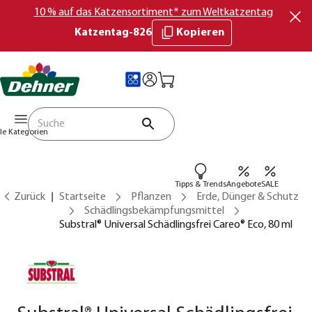
10 % auf das Katzensortiment* zum Weltkatzentag
Katzentag-826
Kopieren
lle Kategorien
Tipps & Trends
Angebote
SALE
Zurück
Startseite
Pflanzen
Erde, Dünger & Schutz
Schädlingsbekämpfungsmittel
Substral® Universal Schädlingsfrei Careo® Eco, 80 ml