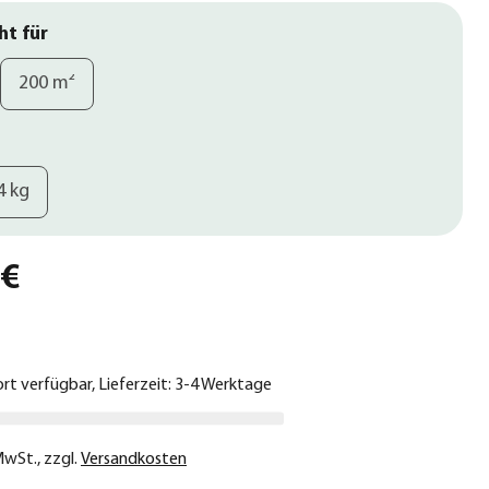
ht für
200 m²
4 kg
 €
ort verfügbar, Lieferzeit: 3-4 Werktage
 MwSt.
,
zzgl.
Versandkosten