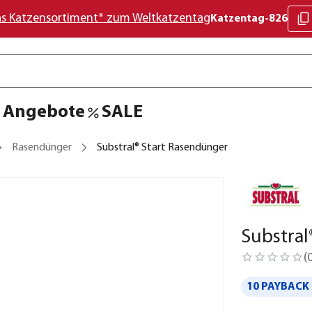
as Katzensortiment* zum Weltkatzentag
Katzentag-826
Angebote
SALE
Rasendünger
Substral® Start Rasendünger
Substral
(
10 PAYBACK 