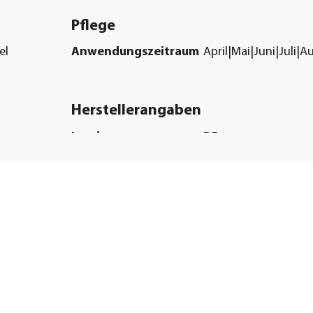
Pflege
el
Anwendungszeitraum
April|Mai|Juni|Juli
Herstellerangaben
Land
DE
Firma
Evergreen Garden C
Deutschland GmbH
E-Mail
info-
de@evergreengarde
Straße
Am Brand
Hausnummer
41
Postleitzahl
55116
Stadt
Mainz