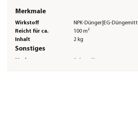
Merkmale
Wirkstoff
NPK-Dünger|EG-Düngemitt
Reicht für ca.
100 m²
Inhalt
2 kg
Sonstiges
Marke
Substral®