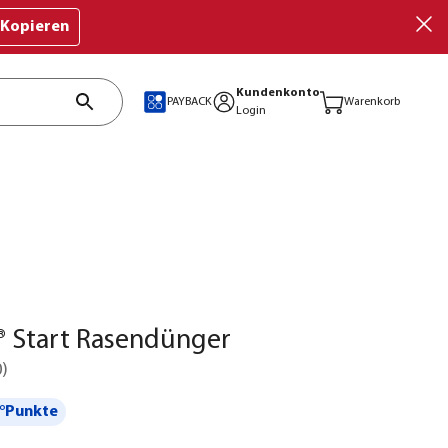
Kopieren
Kundenkonto
PAYBACK
Warenkorb
Login
® Start Rasendünger
0
)
°Punkte