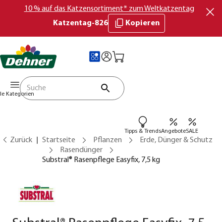
10 % auf das Katzensortiment* zum Weltkatzentag
Katzentag-826
Kopieren
lle Kategorien
Tipps & Trends
Angebote
SALE
Zurück
Startseite
Pflanzen
Erde, Dünger & Schutz
Rasendünger
Substral® Rasenpflege Easyfix, 7,5 kg