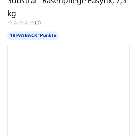
Substral® Rasenpflege Easyfix, 7,5
kg
(
0
)
19 PAYBACK °Punkte