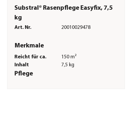
Substral® Rasenpflege Easyfix, 7,5
kg
Art. Nr.
20010029478
Merkmale
Reicht für ca.
150 m²
Inhalt
7,5 kg
Pflege
Anwendungszeitraum
März|April|Mai|Juni|Juli|Augus
Sonstiges
Marke
Substral®
Herstellerangaben
Land
DE