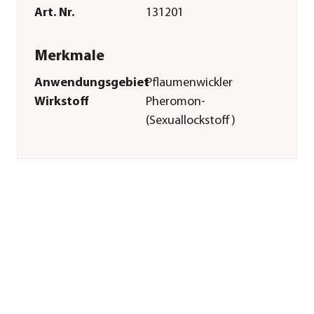
Art. Nr.
131201
Merkmale
Anwendungsgebiet
Pflaumenwickler
Wirkstoff
Pheromon-
(Sexuallockstoff)
Reicht für ca.
5 Pflanzen
Pflege
Anwendungszeitraum
Mai|Juni|Juli|August
Sonstiges
Marke
Naturen®
Herstellerangaben
Land
DE
Firma
Evergreen Garden