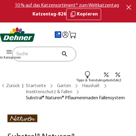
10 % auf das Katzensortiment* zum Weltkatzentag
Katzentag-826
Kopieren
lle Kategorien
Tipps & Trends
Angebote
SALE
Zurück
Startseite
Garten
Haushalt
Insektenschutz & Fallen
Substral® Naturen® Pflaumenmaden Fallensystem