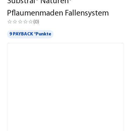
Substral® Naturen®
Pflaumenmaden Fallensystem
(
0
)
9 PAYBACK °Punkte