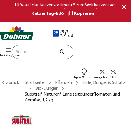
10 % auf das Katzensortiment* zum Weltkatzentag
Katzentag-826
Kopieren
lle Kategorien
Tipps & Trends
Angebote
SALE
Zurück
Startseite
Pflanzen
Erde, Dünger & Schutz
Bio-Dünger
Substral® Naturen® Langzeitdünger Tomaten und
Gemüse, 1,2 kg