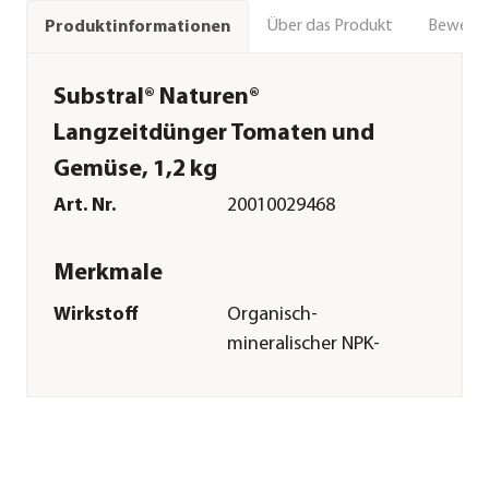
Über das Produkt
Bewert
Produktinformationen
Substral® Naturen®
Langzeitdünger Tomaten und
Gemüse, 1,2 kg
Art. Nr.
20010029468
Merkmale
Wirkstoff
Organisch-
mineralischer NPK-
Dünger
Reicht für ca.
20 Pflanzen
Inhalt
1,2 kg
Pflege