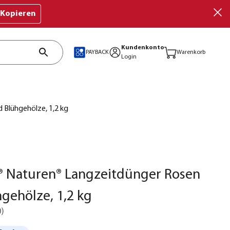
Kopieren
Kundenkonto
PAYBACK
Warenkorb
Login
 Blühgehölze, 1,2 kg
® Naturen® Langzeitdünger Rosen
gehölze, 1,2 kg
0
)