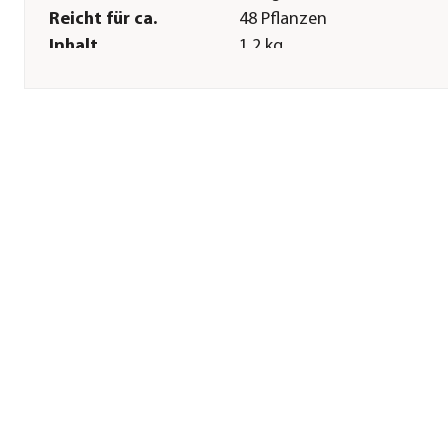
Reicht für ca.
48 Pflanzen
Inhalt
1,2 kg
Sonstiges
Marke
Substral®
Zertifizierung
Bio