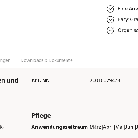
Eine Anw
Easy: Gr
Organisc
ungen
Downloads & Dokumente
en und
Art. Nr.
20010029473
Pflege
K-
Anwendungszeitraum
März|April|Mai|Juni