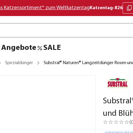
as Katzensortiment* zum Weltkatzentag
Katzentag-826
Angebote
SALE
Spezialdünger
Substral® Naturen® Langzeitdünger Rosen und
Substral
und Blüh
(