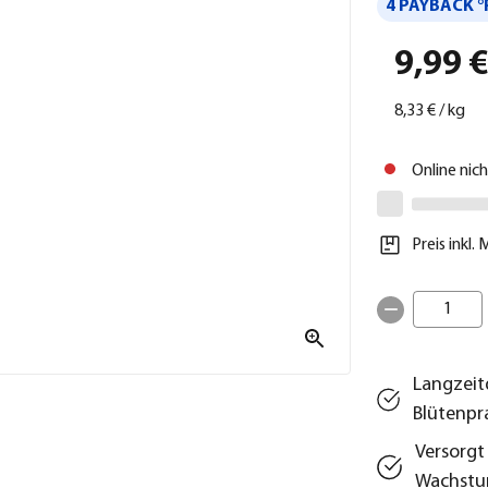
4 PAYBACK °
9,99 
8,33 €
/
kg
Online nic
Preis inkl.
1
Langzeit
Blütenpr
Versorgt
Wachst