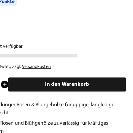
Punkte
€
ht verfügbar
 MwSt.
,
zzgl.
Versandkosten
In den Warenkorb
dünger Rosen & Blühgehölze für üppige, langlebige
acht
 Rosen und Blühgehölze zuverlässig für kräftiges
um