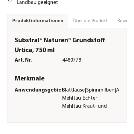
Landbau geeignet
Über das Produkt
Bewert
Produktinformationen
Substral® Naturen® Grundstoff
Urtica, 750 ml
Art. Nr.
4480778
Merkmale
Anwendungsgebiet
Blattläuse|Spinnmilben|Apfelwic
Mehltau|Echter
Mehltau|Kraut- und
Knollenfäule|Kohlmotte|Triebs
Wirkstoff
Urtica spp.
Inhalt
750 ml