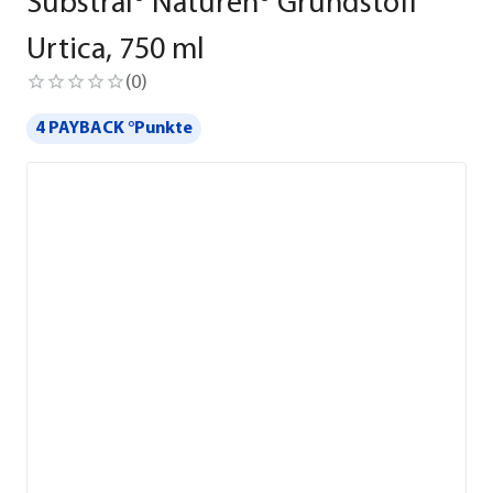
Substral® Naturen® Grundstoff
Urtica, 750 ml
(
0
)
4 PAYBACK °Punkte