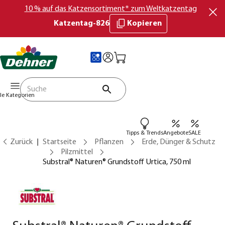
10 % auf das Katzensortiment* zum Weltkatzentag
Katzentag-826
Kopieren
lle Kategorien
Tipps & Trends
Angebote
SALE
Zurück
Startseite
Pflanzen
Erde, Dünger & Schutz
Pilzmittel
Substral® Naturen® Grundstoff Urtica, 750 ml