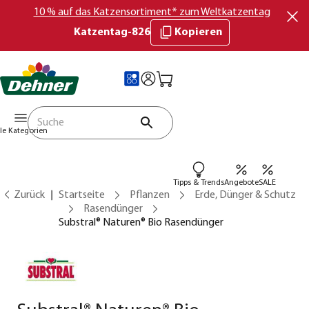
10 % auf das Katzensortiment* zum Weltkatzentag
Katzentag-826
Kopieren
lle Kategorien
Tipps & Trends
Angebote
SALE
Zurück
Startseite
Pflanzen
Erde, Dünger & Schutz
Rasendünger
Substral® Naturen® Bio Rasendünger