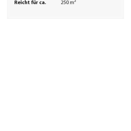
Reicht für ca.
250 m²
Inhalt
10,05 kg
Pflege
Anwendungszeitraum
März|April|Mai|Juni|Juli|Augus
Sonstiges
Marke
Substral®
Hinweis
gemäß Verordnung
EG 834/2007 idgF
Herstellerangaben
Land
DE
Firma
Evergreen Garden
Care Deutschland
GmbH
E-Mail
info-
de@evergreengarden.com