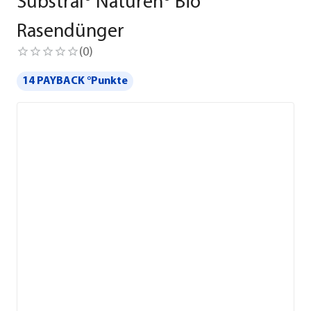
Substral® Naturen® Bio
Rasendünger
(
0
)
14 PAYBACK °Punkte