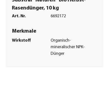
Substral® Naturen® Bio Herbst-
Rasendünger, 10 kg
Art. Nr.
6692172
Merkmale
Wirkstoff
Organisch-
mineralischer NPK-
Dünger
Reicht für ca.
270 m²
Inhalt
10 kg
Pflege
Anwendungszeitraum
August|September|Oktober
Sonstiges
Marke
Substral®
Warnhinweis
Anwendung durch