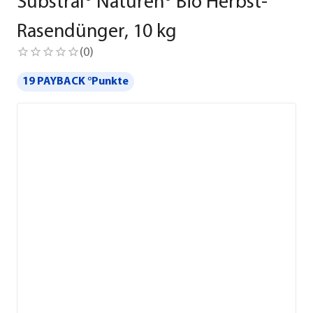
Substral® Naturen® Bio Herbst-
Rasendünger, 10 kg
(
0
)
19 PAYBACK °Punkte