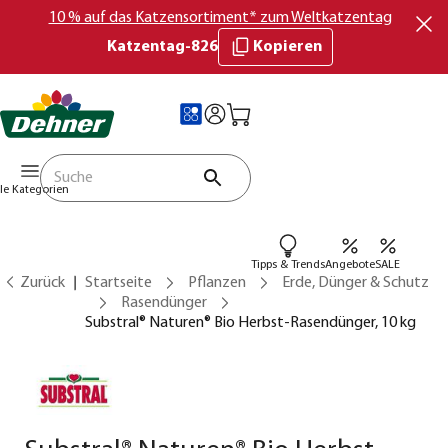
10 % auf das Katzensortiment* zum Weltkatzentag
Katzentag-826
Kopieren
lle Kategorien
Tipps & Trends
Angebote
SALE
Zurück
Startseite
Pflanzen
Erde, Dünger & Schutz
Rasendünger
Substral® Naturen® Bio Herbst-Rasendünger, 10 kg