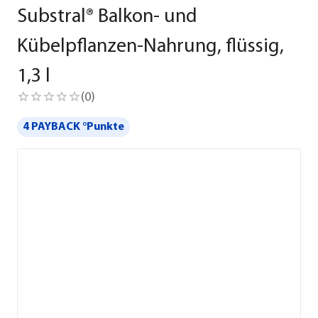
Substral® Balkon- und
Kübelpflanzen-Nahrung, flüssig,
1,3 l
(
0
)
4 PAYBACK °Punkte