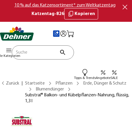
10 % auf das Katzensortiment* zum Weltkatzentag
Katzentag-826
Kopieren
lle Kategorien
Tipps & Trends
Angebote
SALE
Zurück
Startseite
Pflanzen
Erde, Dünger & Schutz
Blumendünger
Substral® Balkon- und Kübelpflanzen-Nahrung, flüssig,
1,3 l