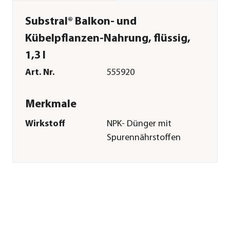
Substral® Balkon- und
Kübelpflanzen-Nahrung, flüssig,
1,3 l
Art. Nr.
555920
Merkmale
Wirkstoff
NPK- Dünger mit
Spurennährstoffen
Inhalt
1,3 l
Pflege
Anwendungszeitraum
April|Mai|Juni|Juli|August|Sep
Sonstiges
Marke
Substral®