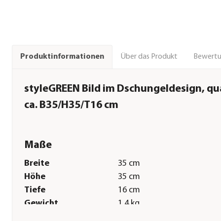
Über das Produkt
Bewert
Produktinformationen
styleGREEN Bild im Dschungeldesign, qu
ca. B35/H35/T16 cm
Maße
Breite
35 cm
Höhe
35 cm
Tiefe
16 cm
Gewicht
1,4 kg
Sonstiges