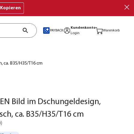
Kopieren
Kundenkonto
PAYBACK
Warenkorb
Login
h, ca. B35/H35/T16 cm
EN Bild im Dschungeldesign,
sch, ca. B35/H35/T16 cm
0
)