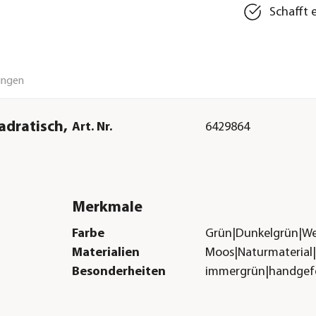
Schafft 
ungen
adratisch,
Art. Nr.
6429864
Merkmale
Farbe
Grün|Dunkelgrün|We
Materialien
Moos|Naturmaterial
Besonderheiten
immergrün|handgefe