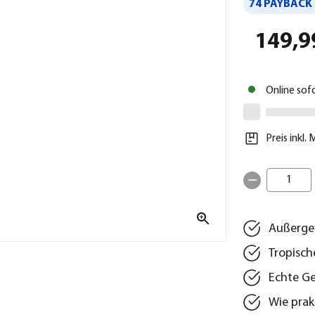
74 PAYBACK 
149,9
Online sof
Preis inkl.
1
Außerge
Tropisch
Echte Ge
Wie prak