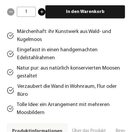
1
In den Warenkorb
Märchenhaft: ihr Kunstwerk aus Wald- und
Kugelmoos
Eingefasst in einen handgemachten
Edelstahlrahmen
Natur pur: aus natürlich konservierten Moosen
gestaltet
Verzaubert die Wand in Wohnraum, Flur oder
Büro
Tolle Idee: ein Arrangement mit mehreren
Moosbildern
Über das Produkt
Bewert
Produktinformationen