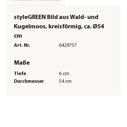
styleGREEN Bild aus Wald- und
Kugelmoos, kreisförmig, ca. Ø54
cm
Art. Nr.
6429757
Maße
Tiefe
6 cm
Durchmesser
54 cm
Gewicht
4,8 kg
Merkmale
Farbe
Grün|Hellgrün
Materialien
Moos|Edelstahl
Besonderheiten
immergrün|handgefertigt