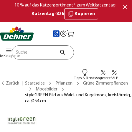
10 % auf das Katzensortiment* zum Weltkatzentag
Katzentag-826
Kopieren
lle Kategorien
Tipps & Trends
Angebote
SALE
Zurück
Startseite
Pflanzen
Grüne Zimmerpflanzen
Moosbilder
styleGREEN Bild aus Wald- und Kugelmoos, kreisförmig,
ca. Ø54 cm