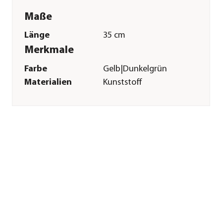
Maße
Länge
35 cm
Merkmale
Farbe
Gelb|Dunkelgrün
Materialien
Kunststoff
Sonstiges
Marke
Steuber
Herstellerangaben
Land
DE
Firma
Steuber
E-Mail
auftragsbearbeitung@steuber.
Straße
Linden
Hausnummer
5
Postleitzahl
83109