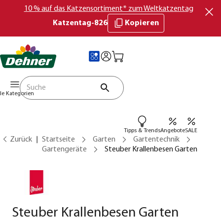
10 % auf das Katzensortiment* zum Weltkatzentag
Katzentag-826
Kopieren
lle Kategorien
Tipps & Trends
Angebote
SALE
Zurück
Startseite
Garten
Gartentechnik
Gartengeräte
Steuber Krallenbesen Garten
Steuber Krallenbesen Garten