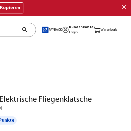
Kopieren
Kundenkonto
PAYBACK
Warenkorb
Login
Elektrische Fliegenklatsche
0
)
Punkte