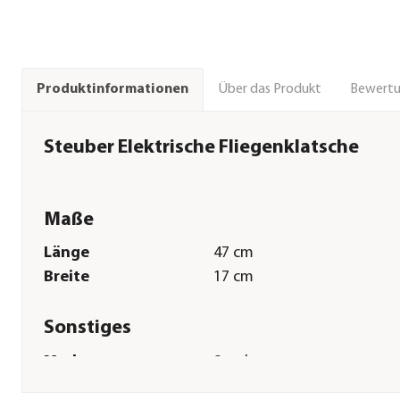
Über das Produkt
Bewert
Produktinformationen
Steuber Elektrische Fliegenklatsche
Maße
Länge
47 cm
Breite
17 cm
Sonstiges
Marke
Steuber
Lieferumfang
Elektrische Fliegenklatsche i