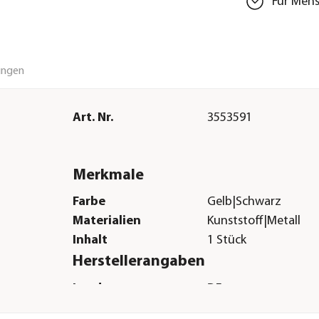
Für Mens
ungen
Art. Nr.
3553591
Merkmale
Farbe
Gelb|Schwarz
Materialien
Kunststoff|Metall
Inhalt
1 Stück
Herstellerangaben
Land
DE
nkl.
Firma
Steuber