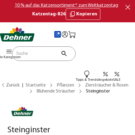
10 % auf das Katzensortiment* zum Weltkatzentag
Katzentag-826
Kopieren
lle Kategorien
Tipps & Trends
Angebote
SALE
Zurück
Startseite
Pflanzen
Ziersträucher & Rosen
Blühende Sträucher
Steinginster
Steinginster