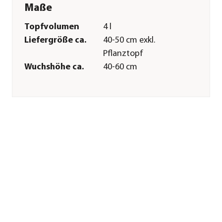
Maße
Topfvolumen
4 l
Liefergröße ca.
40-50 cm exkl.
Pflanztopf
Wuchshöhe ca.
40-60 cm
Merkmale
Farbe
Gelb
Blütezeit
Mai|Juni
Duft
duftend
Besonderheiten
Insektenfreundlich|Blütenschm
Lebenszyklus
mehrjährig
Pflege
Bodenbeschaffenheit
durchlässig|locker
Winterhart
Ja
Düngung
bei Neupflanzung