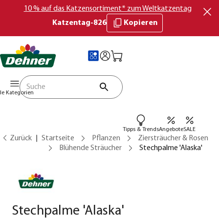
10 % auf das Katzensortiment* zum Weltkatzentag
Katzentag-826
Kopieren
lle Kategorien
Tipps & Trends
Angebote
SALE
Zurück
Startseite
Pflanzen
Ziersträucher & Rosen
Blühende Sträucher
Stechpalme 'Alaska'
Stechpalme 'Alaska'