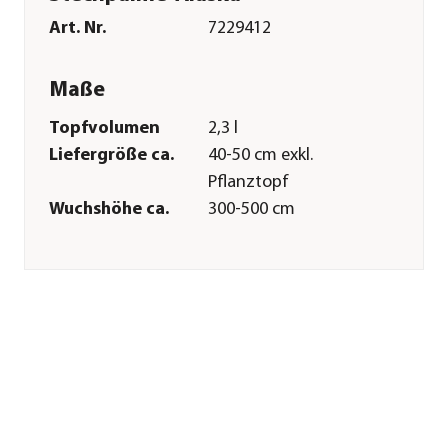
Art. Nr.
7229412
Maße
Topfvolumen
2,3 l
Liefergröße ca.
40-50 cm exkl.
Pflanztopf
Wuchshöhe ca.
300-500 cm
Merkmale
Farbe
Weiß|Grün|Orange
Blütezeit
Mai|Juni
Blütenmerkmal
einfach|kleinblütig
Befruchter
Befruchter nötig
Wuchsform
aufrecht|kompakt
Besonderheiten
immergrün|Fruchtschmuck
Lebenszyklus
mehrjährig