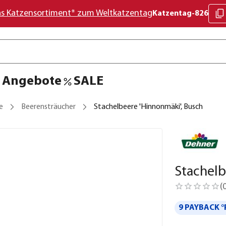
as Katzensortiment* zum Weltkatzentag
Katzentag-826
Angebote
SALE
e
Beerensträucher
Stachelbeere 'Hinnonmäki', Busch
Stachelb
(
9 PAYBACK °