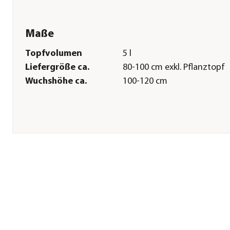
Maße
Topfvolumen
5 l
Liefergröße ca.
80-100 cm exkl. Pflanztopf
Wuchshöhe ca.
100-120 cm
Pflege
Standort
halbschattig|sonnig
Bodenbeschaffenheit
humos|durchlässig|locker
Winterhart
Ja
Pflanzzeit
ganzjährig
Düngung
bei Neupflanzung sowie z