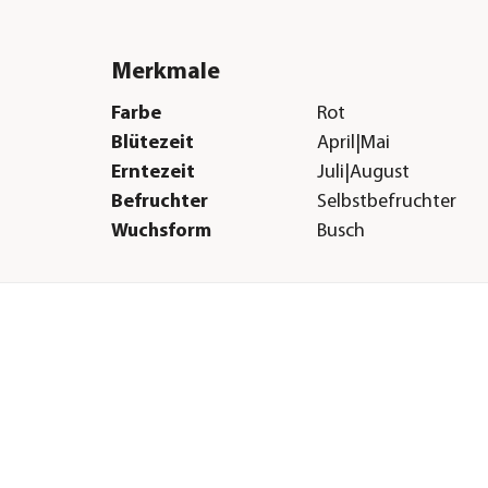
Merkmale
Farbe
Rot
Blütezeit
April|Mai
Erntezeit
Juli|August
Befruchter
Selbstbefruchter
Wuchsform
Busch
Besonderheiten
Insektenfreundlich
Lebenszyklus
mehrjährig
Sonstiges
Marke
Dehner
Qualität
Markenqualität
um