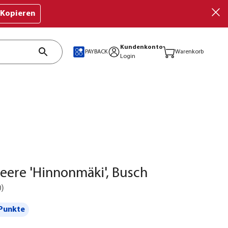
Kopieren
Kundenkonto
PAYBACK
Warenkorb
Login
eere 'Hinnonmäki', Busch
0
)
Punkte