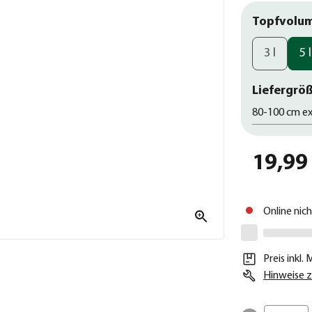
Topfvolu
3 l
5 l
Liefergröß
80-100 cm ex
19,99
Online nic
Preis inkl.
Hinweise z