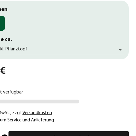
men
e ca.
kl. Pflanztopf
 €
ht verfügbar
 MwSt.
,
zzgl.
Versandkosten
um Service und Anlieferung