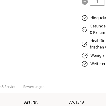
1
Hingucke
Gesunder
& Kalium
Ideal fü
frischen 
Wenig an
Weiterer 
 & Service
Bewertungen
Art. Nr.
7761349