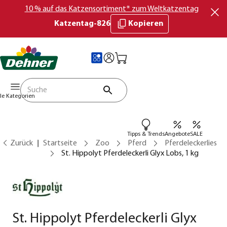
10 % auf das Katzensortiment* zum Weltkatzentag
Katzentag-826
Kopieren
lle Kategorien
Tipps & Trends
Angebote
SALE
Zurück
Startseite
Zoo
Pferd
Pferdeleckerlies
St. Hippolyt Pferdeleckerli Glyx Lobs, 1 kg
St. Hippolyt Pferdeleckerli Glyx