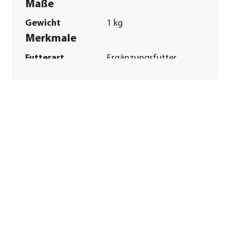
Maße
Gewicht
1 kg
Merkmale
Futterart
Ergänzungsfutter
Spezialfutter
Getreidefrei
Verpackung
Beutel
Sonstiges
Marke
St. Hippolyt
Tierart
Pferde|Pony
Lebensphase
Adult|Senior
Herstellerangaben
Land
DE
Firma
St. Hippolyt Mühle
Ebert GmbH
E-Mail
info@st-hippolyt.de