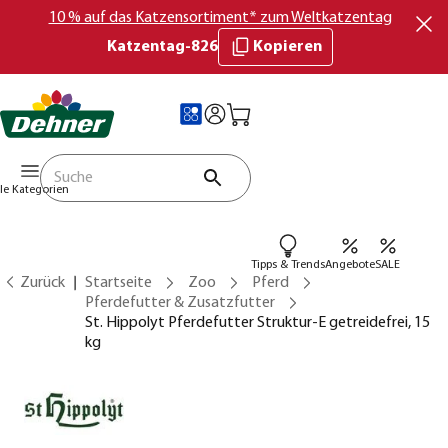
10 % auf das Katzensortiment* zum Weltkatzentag
Katzentag-826
Kopieren
lle Kategorien
Tipps & Trends
Angebote
SALE
Zurück
Startseite
Zoo
Pferd
Pferdefutter & Zusatzfutter
St. Hippolyt Pferdefutter Struktur-E getreidefrei, 15
kg