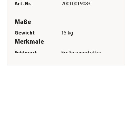
Art. Nr.
20010019083
Maße
Gewicht
15 kg
Merkmale
Futterart
Ergänzungsfutter
Spezialfutter
Glutenfrei|Getreidefrei
Verpackung
Sack
Sonstiges
Marke
St. Hippolyt
Tierart
Pferde|Pony
Lebensphase
Adult
Herstellerangaben
Land
DE