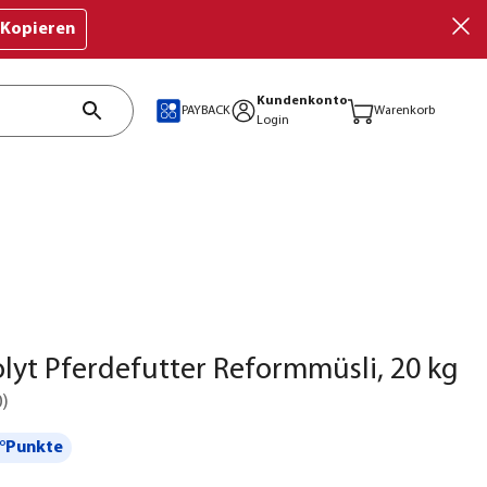
Kopieren
Kundenkonto
PAYBACK
Warenkorb
Login
olyt Pferdefutter Reformmüsli, 20 kg
0
)
°Punkte