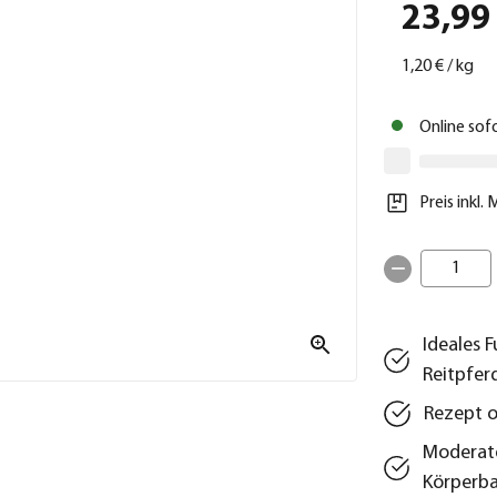
23,99
1,20 €
/
kg
Online sof
Preis inkl.
1
Ideales 
Reitpfer
Rezept 
Moderate
Körperb