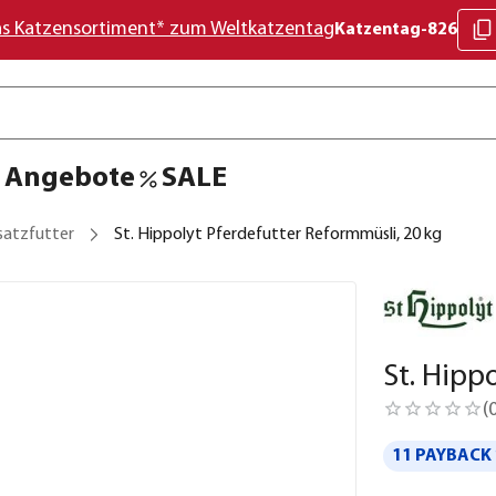
as Katzensortiment* zum Weltkatzentag
Katzentag-826
Angebote
SALE
satzfutter
St. Hippolyt Pferdefutter Reformmüsli, 20 kg
St. Hipp
(
11 PAYBACK 