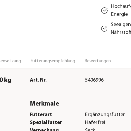
Hochaufg
Energie
Seealgen
Nährstof
ensetzung
Fütterungsempfehlung
Bewertungen
0 kg
Art. Nr.
5406996
Merkmale
Futterart
Ergänzungsfutter
Spezialfutter
Haferfrei
Verpackung
Sack