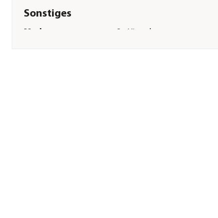
Sonstiges
Marke
St. Hippolyt
Tierart
Pferde|Pony
Lebensphase
Adult