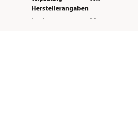
Herstellerangaben
Land
DE
Firma
St. Hippolyt Mühle E
GmbH
E-Mail
info@st-hippolyt.de
Straße
Talstraße
Hausnummer
27 + 41
Postleitzahl
69234
Stadt
Dielheim