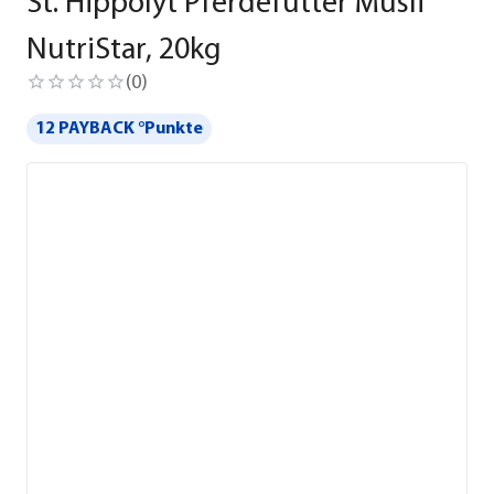
St. Hippolyt Pferdefutter Müsli
NutriStar, 20kg
(
0
)
12 PAYBACK °Punkte