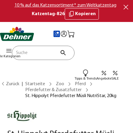
10 % auf das Katzensortiment* zum Weltkatzentag
Katzentag-826
Kopieren
lle Kategorien
Tipps & Trends
Angebote
SALE
Zurück
Startseite
Zoo
Pferd
Pferdefutter & Zusatzfutter
St. Hippolyt Pferdefutter Müsli NutriStar, 20kg