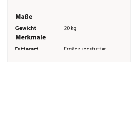
Maße
Gewicht
20 kg
Merkmale
Futterart
Ergänzungsfutter
Verpackung
Sack
Sonstiges
Marke
St. Hippolyt
Tierart
Pferde|Pony
Lebensphase
Adult
Herstellerangaben
Land
DE
Firma
St. Hippolyt Mühle
Ebert GmbH