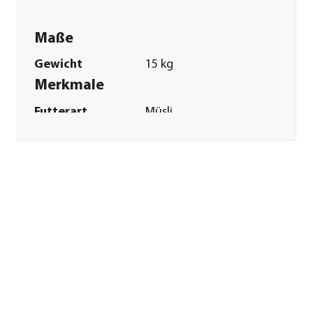
Maße
Gewicht
15 kg
Merkmale
Futterart
Müsli
Spezialfutter
Getreidefrei
Sonstiges
Marke
St. Hippolyt
Tierart
Pferde|Pony
Lebensphase
Adult
Herstellerangaben
Land
DE
Firma
St. Hippolyt Mühle
Ebert GmbH