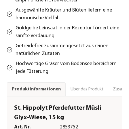
empfindlichem Stoffwechsel
Ausgewählte Kräuter und Blüten liefern eine
harmonische Vielfalt
Goldgelbe Leinsaat in der Rezeptur fördert eine
sanfte Verdauung
Getreidefrei: zusammengesetzt aus reinen
natürlichen Zutaten
Hochwertige Gräser vom Bodensee bereichern
jede Fütterung
Über das Produkt
Zusamm
Produktinformationen
St. Hippolyt Pferdefutter Müsli
Glyx-Wiese, 15 kg
Art. Nr.
2853752