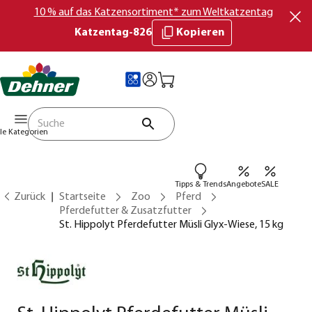
10 % auf das Katzensortiment* zum Weltkatzentag
Katzentag-826
Kopieren
lle Kategorien
Tipps & Trends
Angebote
SALE
Zurück
Startseite
Zoo
Pferd
Pferdefutter & Zusatzfutter
St. Hippolyt Pferdefutter Müsli Glyx-Wiese, 15 kg