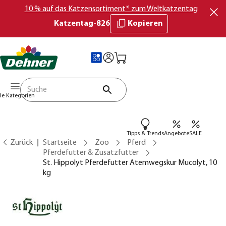
10 % auf das Katzensortiment* zum Weltkatzentag
Katzentag-826
Kopieren
lle Kategorien
Tipps & Trends
Angebote
SALE
Zurück
Startseite
Zoo
Pferd
Pferdefutter & Zusatzfutter
St. Hippolyt Pferdefutter Atemwegskur Mucolyt, 10
kg