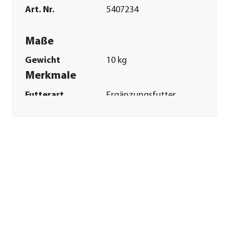
Art. Nr.
5407234
Maße
Gewicht
10 kg
Merkmale
Futterart
Ergänzungsfutter
Spezialfutter
Atemwege
Verpackung
Sack
Sonstiges
Marke
St. Hippolyt
Tierart
Pferde|Pony
Lebensphase
Adult
Herstellerangaben
Land
DE