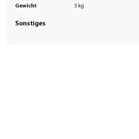
Gewicht
3 kg
Sonstiges
Marke
St. Hippolyt
Tierart
Pony|Pferde
Lebensphase
Adult