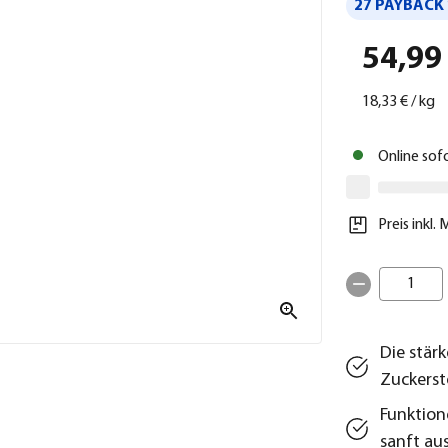
27 PAYBACK 
54,99
18,33 €
/
kg
Online sof
Preis inkl.
1
Die stär
Zuckerst
Funktion
sanft au