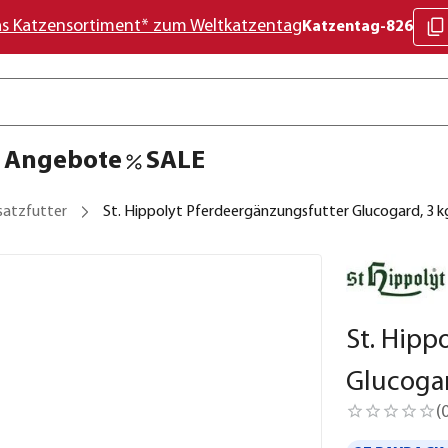
as Katzensortiment* zum Weltkatzentag
Katzentag-826
Angebote
SALE
satzfutter
St. Hippolyt Pferdeergänzungsfutter Glucogard, 3 k
St. Hipp
Glucogar
(