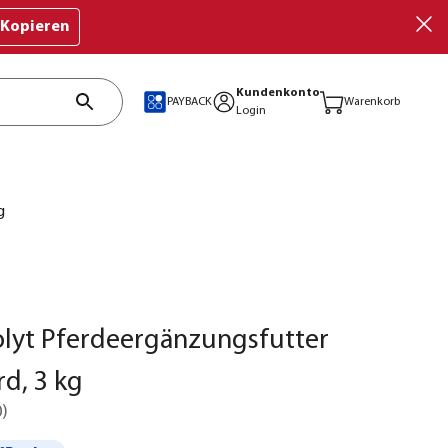
Kopieren
Kundenkonto
PAYBACK
Warenkorb
Login
g
olyt Pferdeergänzungsfutter
d, 3 kg
0
)