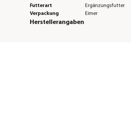
Futterart
Ergänzungsfutter
Verpackung
Eimer
Herstellerangaben
Land
DE
Firma
St. Hippolyt Mühle E
GmbH
E-Mail
info@st-hippolyt.de
Straße
Talstraße
Hausnummer
27 + 41
Postleitzahl
69234
Stadt
Dielheim