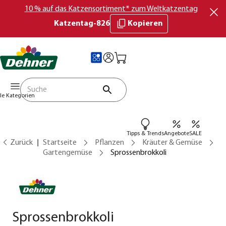
10 % auf das Katzensortiment* zum Weltkatzentag
Katzentag-826
Kopieren
lle Kategorien
Tipps & Trends
Angebote
SALE
Zurück
Startseite
Pflanzen
Kräuter & Gemüse
Gartengemüse
Sprossenbrokkoli
Sprossenbrokkoli