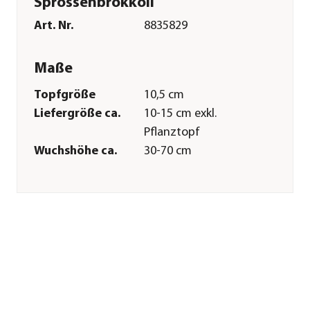
Sprossenbrokkoli
Art. Nr.
8835829
Maße
Topfgröße
10,5 cm
Liefergröße ca.
10-15 cm exkl.
Pflanztopf
Wuchshöhe ca.
30-70 cm
Merkmale
Farbe
Grün|Lila
Blütezeit
März|April|Mai|Juni
Erntezeit
Juni|Juli|August|September|Ok
Wuchsform
aufrecht
Lebenszyklus
einjährig
Anbauort
Freiland|Gewächshaus