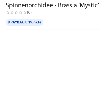
Spinnenorchidee - Brassia 'Mystic'
(
0
)
9 PAYBACK °Punkte