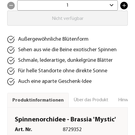
1
Nicht verfügbar
Außergewöhnliche Blütenform
Sehen aus wie die Beine exotischer Spinnen
Schmale, lederartige, dunkelgrüne Blätter
Für helle Standorte ohne direkte Sonne
Auch eine aparte Geschenk-Idee
Über das Produkt
Hinweise
Produktinformationen
Spinnenorchidee - Brassia 'Mystic'
Art. Nr.
8729352