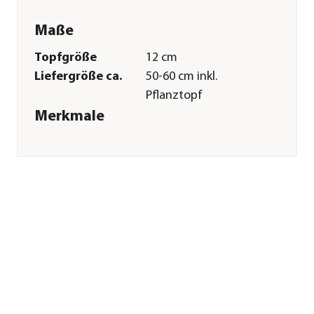
Maße
Topfgröße
12 cm
Liefergröße ca.
50-60 cm inkl.
Pflanztopf
Merkmale
Farbe
Gelb|Dunkelrot
Blütezeit
ganzjährig möglich
Blütenmerkmal
mehrfarbig
Wuchsform
zweitriebig
Pflege
Standort
warm|keine direkte
Sonne|hell
Gießempfehlung
Mäßig
Bodenbeschaffenheit
durchlässig