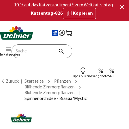
10 % auf das Katzensortiment* zum Weltkatzentag
Katzentag-826
Kopieren
lle Kategorien
Tipps & Trends
Angebote
SALE
Zurück
Startseite
Pflanzen
Blühende Zimmerpflanzen
Blühende Zimmerpflanzen
Spinnenorchidee - Brassia 'Mystic'