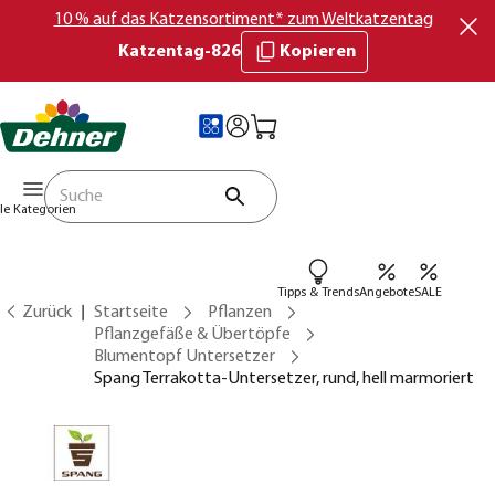
10 % auf das Katzensortiment* zum Weltkatzentag
Katzentag-826
Kopieren
lle Kategorien
Tipps & Trends
Angebote
SALE
Zurück
Startseite
Pflanzen
Pflanzgefäße & Übertöpfe
Blumentopf Untersetzer
Spang Terrakotta-Untersetzer, rund, hell marmoriert