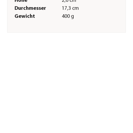
Höhe
2,6 cm
Durchmesser
17,3 cm
Gewicht
400 g
Innenmaß Länge
13 cm
Innenmaß
14,3 cm
Durchmesser
Innenmaß
12,74 cm
Bodendurchmesser
Außenmaß
14,42 cm
Bodendurchmesser
Merkmale
Farbe
Terrakotta
Materialien
Terrakotta|Keramik
Form
Rund
Eigenschaften
frostbeständig
Einsatzbereich
Outdoor