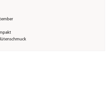
ptember
ompakt
Blütenschmuck