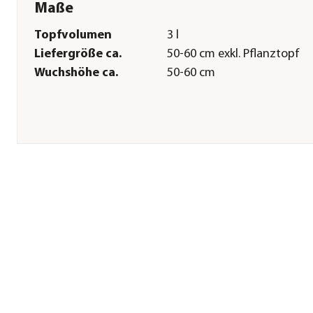
Maße
Topfvolumen
3 l
Liefergröße ca.
50-60 cm exkl. Pflanztopf
Wuchshöhe ca.
50-60 cm
Pflege
Standort
hell|sonnig
Bodenbeschaffenheit
humos|nährstoffreich|feuc
Winterhart
frostempfindlich
Pflanzzeit
Frühjahr|Sommer|Herbst
Pflanzabstand ca.
35 cm
Herstellerangaben
Land
DE