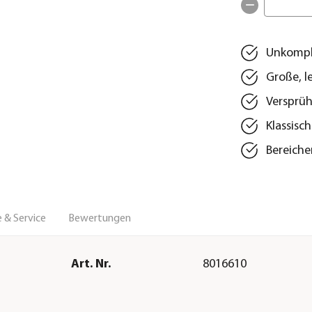
Unkompli
Große, l
Versprüh
Klassisc
Bereich
 & Service
Bewertungen
Art. Nr.
8016610