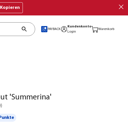
Kopieren
Kundenkonto
PAYBACK
Warenkorb
Login
ut 'Summerina'
0
)
Punkte