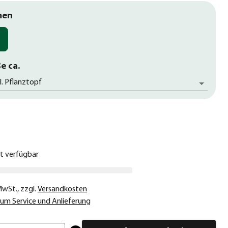
men
e ca.
l. Pflanztopf
€
ht verfügbar
 MwSt.
,
zzgl.
Versandkosten
um Service und Anlieferung