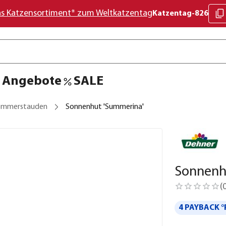
as Katzensortiment* zum Weltkatzentag
Katzentag-826
Angebote
SALE
ommerstauden
Sonnenhut 'Summerina'
Sonnenh
(
4 PAYBACK °