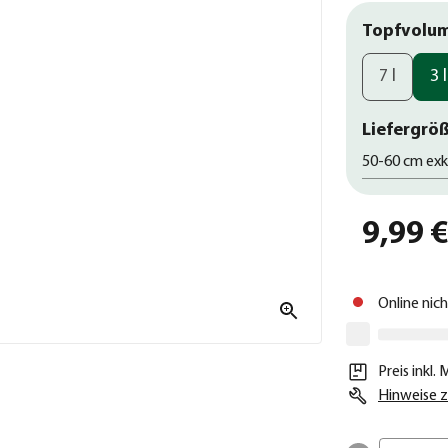
Topfvolu
7 l
3 l
Liefergröß
50-60 cm exk
9,99 
Online nic
Preis inkl.
Hinweise z