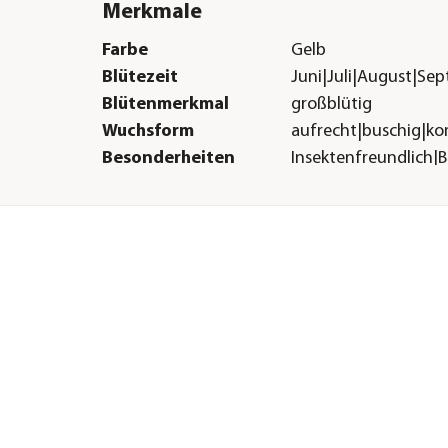
Merkmale
Farbe
Gelb
Blütezeit
Juni|Juli|August|Se
Blütenmerkmal
großblütig
Wuchsform
aufrecht|buschig|k
Besonderheiten
Insektenfreundlich|
Lebenszyklus
einjährig
Sonstiges
Marke
Dehner
ht
Qualität
Markenqualität