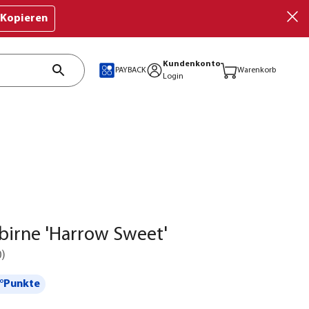
Kopieren
Kundenkonto
PAYBACK
Warenkorb
Login
irne 'Harrow Sweet'
0
)
°Punkte