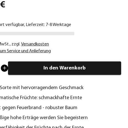
 €
ort verfügbar, Lieferzeit: 7-8 Werktage
 MwSt.
,
zzgl.
Versandkosten
um Service und Anlieferung
In den Warenkorb
e Sorte mit hervorragendem Geschmack
matische Früchte: schmackhafte Ernte
t gegen Feuerbrand - robuster Baum
ige hohe Erträge werden Sie begeistern
erfähigkeit der Früchte nach der Ernte