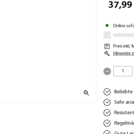
37,99
Online sof
Preis inkl.
Hinweise z
1
Beliebt
Sehr aro
Resisten
Regelmäß
Gute Lag