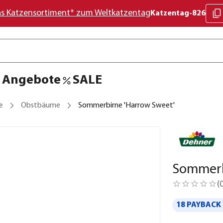
as Katzensortiment* zum Weltkatzentag
Katzentag-826
Angebote
SALE
e
Obstbäume
Sommerbirne 'Harrow Sweet'
Sommerb
(
18 PAYBACK 