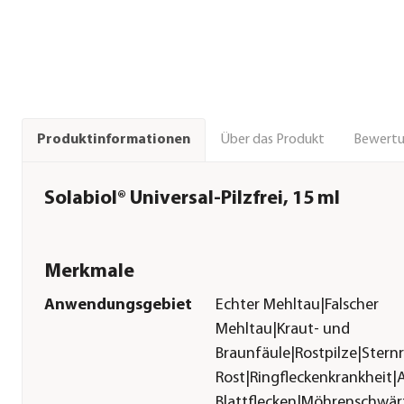
Über das Produkt
Bewert
Produktinformationen
Solabiol® Universal-Pilzfrei, 15 ml
Merkmale
Anwendungsgebiet
Echter Mehltau|Falscher
Mehltau|Kraut- und
Braunfäule|Rostpilze|Ster
Rost|Ringfleckenkrankheit|A
Blattflecken|Möhrenschwär