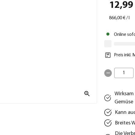
12,99
866,00 €
/
l
Online sof
Preis inkl.
1
Wirksam 
Gemüse
Kann au
Breites 
Die Verb