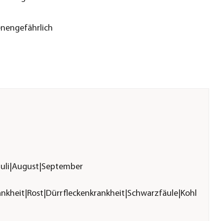
enengefährlich
|Juli|August|September
ankheit|Rost|Dürrfleckenkrankheit|Schwarzfäule|Kohlschwä