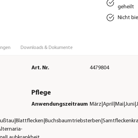
geheilt
Nicht bi
ungen
Downloads & Dokumente
Art. Nr.
4479804
Pflege
Anwendungszeitraum
März|April|Mai|Juni
nrußtau|Blattflecken|Buchsbaumtriebsterben|Samtfleckenkr
lternaria-
ze|Laubkrankheit