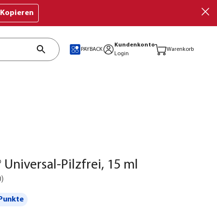
Kopieren
Kundenkonto
PAYBACK
Warenkorb
Login
 Universal-Pilzfrei, 15 ml
0
)
Punkte