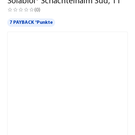
Solabiol® Schachtelhalm Sud, 1 l
(
0
)
7 PAYBACK °Punkte