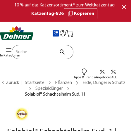
10 % auf das Katzensortiment* zum Weltkatzentag
Katzentag-826
Kopieren
lle Kategorien
Tipps & Trends
Angebote
SALE
Zurück
Startseite
Pflanzen
Erde, Dünger & Schutz
Spezialdünger
Solabiol® Schachtelhalm Sud, 1 l