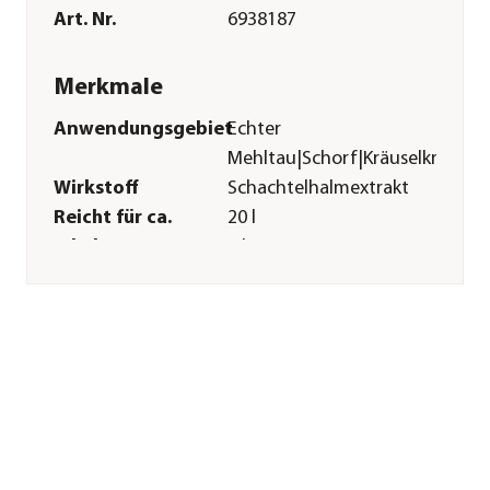
Art. Nr.
6938187
Merkmale
Anwendungsgebiet
Echter
Mehltau|Schorf|Kräuselkrankhe
Wirkstoff
Schachtelhalmextrakt
Reicht für ca.
20 l
Inhalt
1 l
Pflege
Anwendungszeitraum
März|April|Mai|Juni|Juli|Augus
Sonstiges
Marke
Solabiol
Hinweis
Gem. EU-
Ökobasisverordnung
(EU) 2018/848 für