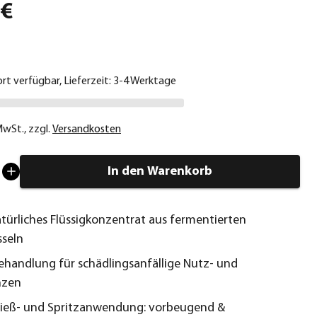
 €
ort verfügbar, Lieferzeit: 3-4 Werktage
 MwSt.
,
zzgl.
Versandkosten
In den Warenkorb
türliches Flüssigkonzentrat aus fermentierten
seln
ehandlung für schädlingsanfällige Nutz- und
nzen
Gieß- und Spritzanwendung: vorbeugend &