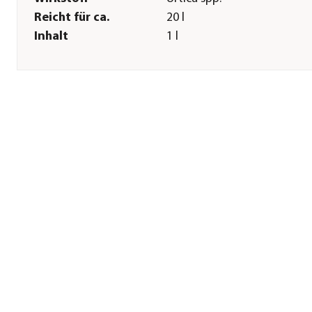
Reicht für ca.
20 l
Inhalt
1 l
Sonstiges
Marke
Solabiol
Hinweis
Gem. EU-Ökobasisverordn
(EU) 2018/848 für den
ökologischen Landbau
geeignet
Sicherheitshinweise
P101|P102|P270|P301 +
P310|P501
Gefahrenhinweise
EUH401-Zur Vermeidung v
Risiken für Mensch und
Umwelt die
Gebrauchsanleitung einhalt