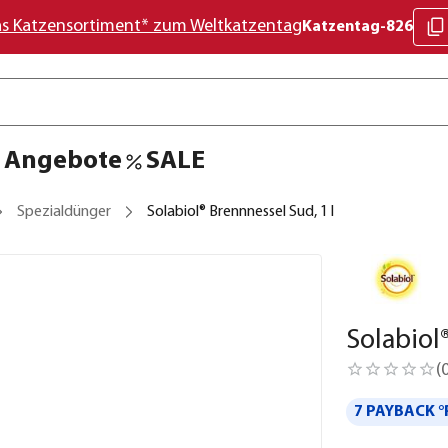
as Katzensortiment* zum Weltkatzentag
Katzentag-826
Angebote
SALE
Spezialdünger
Solabiol® Brennnessel Sud, 1 l
Solabiol
(
7 PAYBACK °