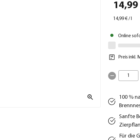
14,99
14,99 €
/
l
Online sof
Preis inkl.
1
100 % na
Brennnes
Sanfte B
Zierpfla
Für die 