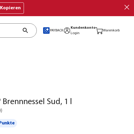
Kopieren
Kundenkonto
PAYBACK
Warenkorb
Login
® Brennnessel Sud, 1 l
0
)
Punkte