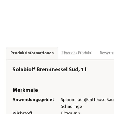
Über das Produkt
Bewert
Produktinformationen
Solabiol® Brennnessel Sud, 1 l
Merkmale
Anwendungsgebiet
Spinnmilben|Blattläuse|Sa
Schädlinge
Wirkstoff
Urtica spp.