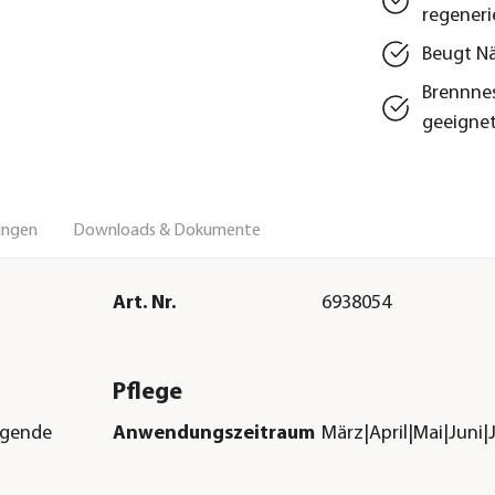
regeneri
Beugt Nä
Brennnes
geeigne
ungen
Downloads & Dokumente
Art. Nr.
6938054
Pflege
ugende
Anwendungszeitraum
März|April|Mai|Juni