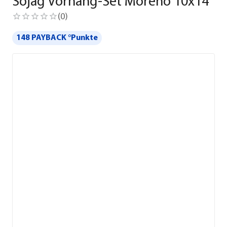
Sojag Vorhang-Set Moreno 10x14
(
0
)
148 PAYBACK °Punkte