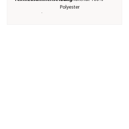
Polyester
Gastronomie
Nein
geeignet
Sonstiges
Marke
SOJAG
Passend für
Moreno
10x14|Mykonos
10x14
Lieferumfang
inkl.
Befestigungsclips
Herstellerangaben
Land
PL
Firma
CookKing
E-Mail
info@wargo.pl
Straße
Zakaszewskiego