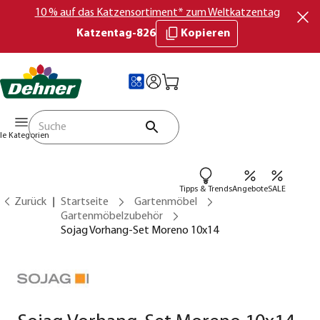
10 % auf das Katzensortiment* zum Weltkatzentag
Katzentag-826
Kopieren
lle Kategorien
Tipps & Trends
Angebote
SALE
Zurück
Startseite
Gartenmöbel
Gartenmöbelzubehör
Sojag Vorhang-Set Moreno 10x14