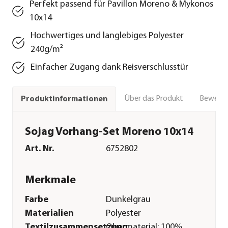
Perfekt passend für Pavillon Moreno & Mykonos
10x14
Hochwertiges und langlebiges Polyester
240g/m²
Einfacher Zugang dank Reisverschlusstür
Über das Produkt
Bewert
Produktinformationen
Sojag Vorhang-Set Moreno 10x14
Art. Nr.
6752802
Merkmale
Farbe
Dunkelgrau
Materialien
Polyester
Textilzusammensetzung
Obermaterial: 100%