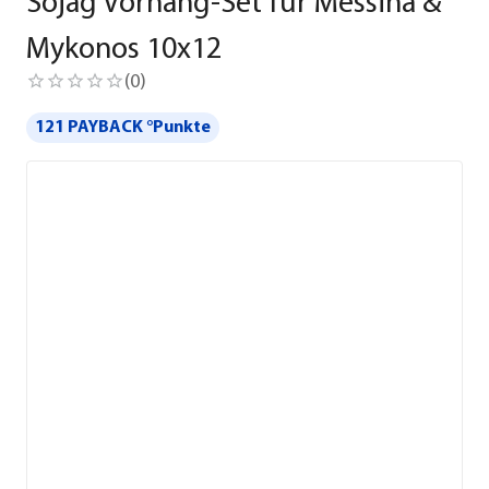
Sojag Vorhang-Set für Messina &
Mykonos 10x12
(
0
)
121 PAYBACK °Punkte