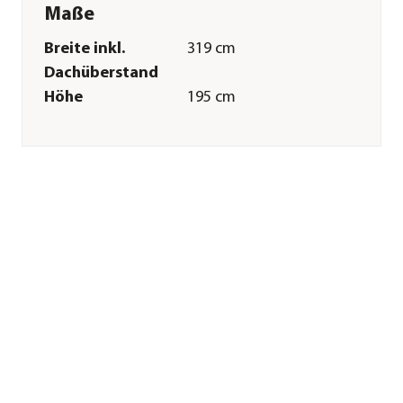
Maße
Breite inkl.
319 cm
Dachüberstand
Höhe
195 cm
Gewicht
7 kg
Firsthöhe
195 cm
Merkmale
Farbe
Dunkelgrau
Materialien
Polyester
Textilzusammensetzung
Obermaterial: 100%
Polyester
Sonstiges
Marke
SOJAG
Lieferumfang
Vorhänge,
Seitenteile und Clips