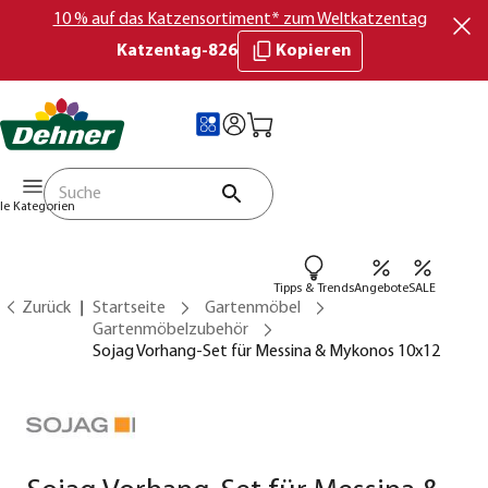
10 % auf das Katzensortiment* zum Weltkatzentag
Katzentag-826
Kopieren
lle Kategorien
Tipps & Trends
Angebote
SALE
Zurück
Startseite
Gartenmöbel
Gartenmöbelzubehör
Sojag Vorhang-Set für Messina & Mykonos 10x12