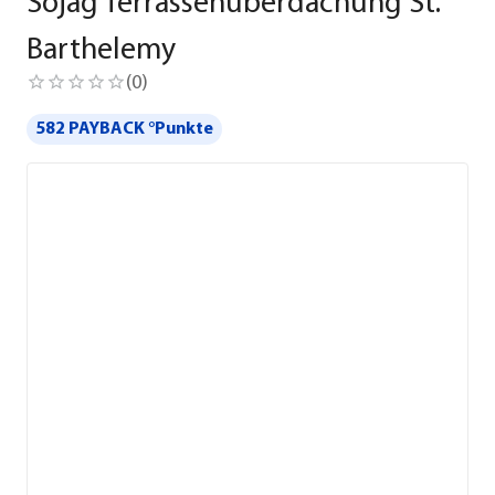
Sojag Terrassenüberdachung St.
Barthelemy
(
0
)
582 PAYBACK °Punkte