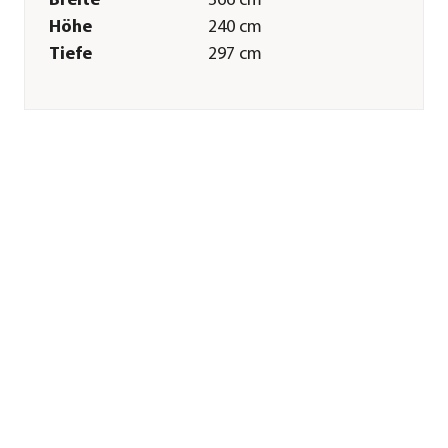
Breite
366 cm
Höhe
240 cm
Tiefe
297 cm
Gewicht
100 kg
Merkmale
Farbe
Dunkelgrau
Materialien
Aluminium|Edelstahl|Polyester
Textilzusammensetzung
Obermaterial
Moskitonetz: 100%
Nylon, Obermaterial
Vorhänge: 100%
Polyester
Oberfläche
Pulver-Beschichtung
Gastronomie
Nein
geeignet
Sonstiges