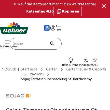
10 % auf das Katzensortiment* zum Weltkatzentag
Katzentag-826
Kopieren
lle Kategorien
Tipps & Trends
Angebote
SALE
Zurück
Startseite
Garten
Gartenhäuser & Carports
Pavillons
Sojag Terrassenüberdachung St. Barthelemy