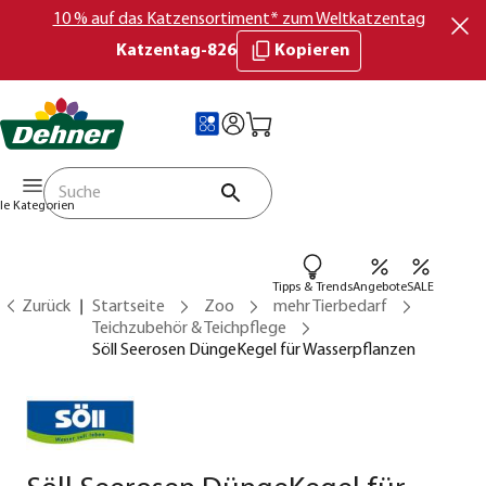
10 % auf das Katzensortiment* zum Weltkatzentag
Katzentag-826
Kopieren
lle Kategorien
Tipps & Trends
Angebote
SALE
Zurück
Startseite
Zoo
mehr Tierbedarf
Teichzubehör & Teichpflege
Söll Seerosen DüngeKegel für Wasserpflanzen