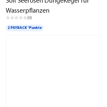
Söll Seerosen DüngeKegel für
Wasserpflanzen
(
0
)
2 PAYBACK °Punkte