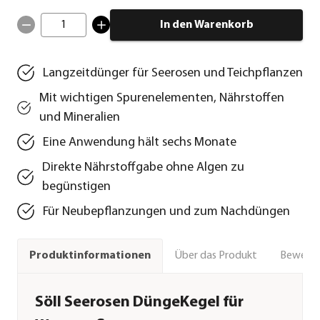
1
In den Warenkorb
Langzeitdünger für Seerosen und Teichpflanzen
Mit wichtigen Spurenelementen, Nährstoffen
und Mineralien
Eine Anwendung hält sechs Monate
Direkte Nährstoffgabe ohne Algen zu
begünstigen
Für Neubepflanzungen und zum Nachdüngen
Über das Produkt
Bewert
Produktinformationen
Söll Seerosen DüngeKegel für