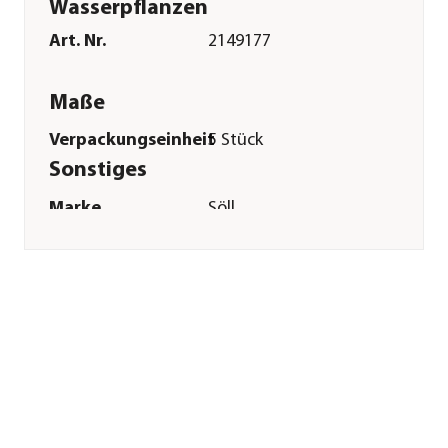
Wasserpflanzen
Art. Nr.
2149177
Maße
Verpackungseinheit
5 Stück
Sonstiges
Marke
Söll
Herstellerangaben
Land
DE
Firma
Söll GmbH
E-Mail
info@soelltec.de
Straße
Fuhrmannstr.
Hausnummer
6
Postleitzahl
95030
Stadt
Hof