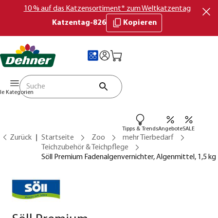
10 % auf das Katzensortiment* zum Weltkatzentag
Katzentag-826
Kopieren
lle Kategorien
Tipps & Trends
Angebote
SALE
Zurück
Startseite
Zoo
mehr Tierbedarf
Teichzubehör & Teichpflege
Söll Premium Fadenalgenvernichter, Algenmittel, 1,5 kg