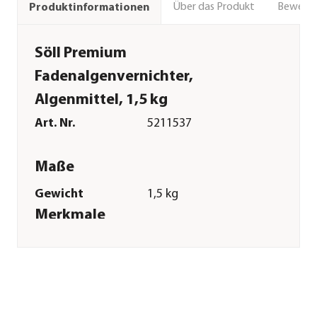
Über das Produkt
Bewert
Produktinformationen
Söll Premium
Fadenalgenvernichter,
Algenmittel, 1,5 kg
Art. Nr.
5211537
Maße
Gewicht
1,5 kg
Merkmale
Verpackung
Dose
Sonstiges
Marke
Söll
Zulassung
Registriernummer: