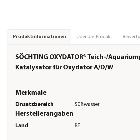
Über das Produkt
Bewert
Produktinformationen
SÖCHTING OXYDATOR® Teich-/Aquarium
Katalysator für Oxydator A/D/W
Merkmale
Einsatzbereich
Süßwasser
Herstellerangaben
Land
BE
Firma
Zoo Med Europe VRD/Actiu