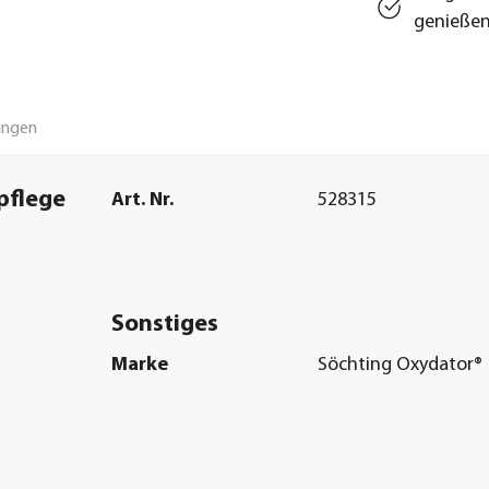
genieße
ungen
pflege
Art. Nr.
528315
Sonstiges
Marke
Söchting Oxydator®
s