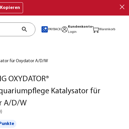
Kopieren
Kundenkonto
PAYBACK
Warenkorb
Login
ator für Oxydator A/D/W
NG OXYDATOR®
quariumpflege Katalysator für
r A/D/W
0
)
Punkte