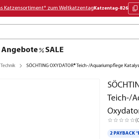
as Katzensortiment* zum Weltkatzentag
Katzentag-826
Angebote
SALE
 Technik
SÖCHTING OXYDATOR® Teich-/Aquariumpflege Katalys
SÖCHTI
Teich-/A
Oxydato
(
2 PAYBACK °