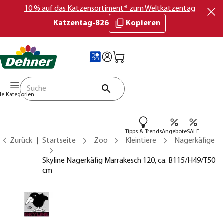
10 % auf das Katzensortiment* zum Weltkatzentag
Katzentag-826
Kopieren
lle Kategorien
Tipps & Trends
Angebote
SALE
Zurück
Startseite
Zoo
Kleintiere
Nagerkäfige
Skyline Nagerkäfig Marrakesch 120, ca. B115/H49/T50
cm