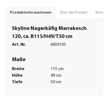
Über das Produkt
Bewert
Produktinformationen
Skyline Nagerkäfig Marrakesch
120, ca. B115/H49/T50 cm
Art. Nr.
6650105
Maße
Breite
115 cm
Höhe
49 cm
Tiefe
50 cm
Merkmale
Farbe
Natur
Materialien
Holz|Metall|Glas