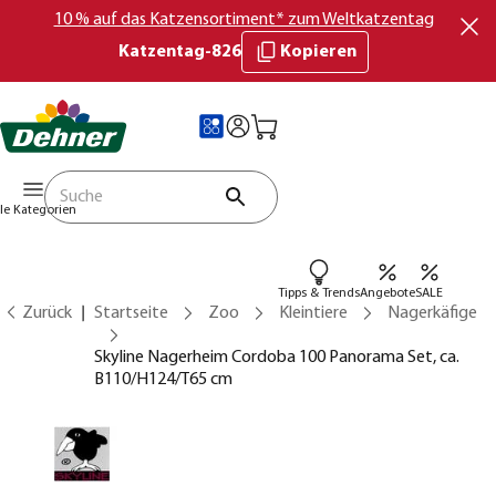
10 % auf das Katzensortiment* zum Weltkatzentag
Katzentag-826
Kopieren
lle Kategorien
Tipps & Trends
Angebote
SALE
Zurück
Startseite
Zoo
Kleintiere
Nagerkäfige
Skyline Nagerheim Cordoba 100 Panorama Set, ca.
B110/H124/T65 cm