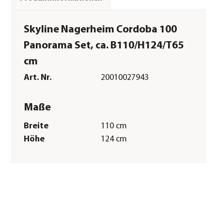
Skyline Nagerheim Cordoba 100
Panorama Set, ca. B110/H124/T65
cm
Art. Nr.
20010027943
Maße
Breite
110 cm
Höhe
124 cm
Tiefe
65 cm
Innenmaß Breite
100 cm
Innenmaß Höhe
113 cm
Innenmaß Tiefe
55 cm
Merkmale