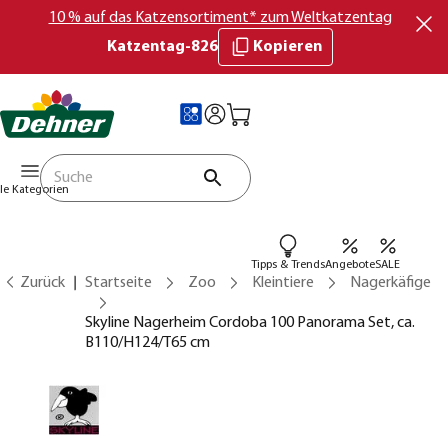
10 % auf das Katzensortiment* zum Weltkatzentag
Katzentag-826
Kopieren
lle Kategorien
Tipps & Trends
Angebote
SALE
Zurück
Startseite
Zoo
Kleintiere
Nagerkäfige
Skyline Nagerheim Cordoba 100 Panorama Set, ca.
B110/H124/T65 cm