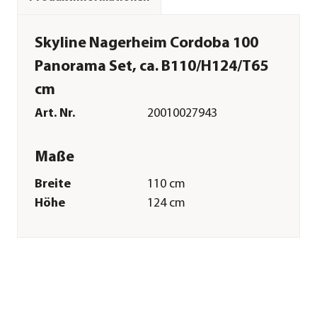
Skyline Nagerheim Cordoba 100
Panorama Set, ca. B110/H124/T65
cm
Art. Nr.
20010027943
Maße
Breite
110 cm
Höhe
124 cm
Tiefe
65 cm
Innenmaß Breite
100 cm
Innenmaß Höhe
113 cm
Innenmaß Tiefe
55 cm
Merkmale