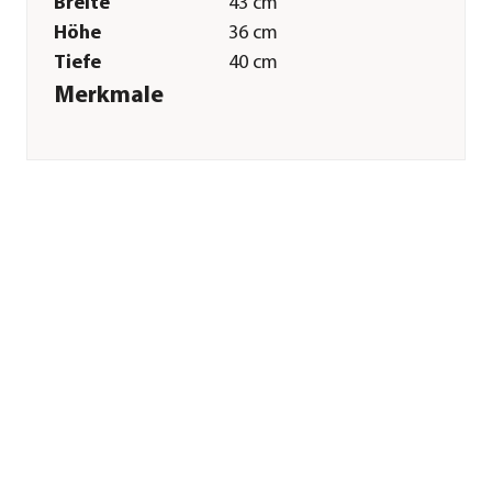
Breite
43 cm
Höhe
36 cm
Tiefe
40 cm
Merkmale
Farbe
Hellbraun
Sonstiges
Marke
SILVIO design
Tierart
Katzen
Herstellerangaben
Land
DE
Firma
Rohrschneider
GmbH & Co. KG
E-Mail
info@srohrschneider.de
Straße
Bahnhofstraße
Hausnummer
29