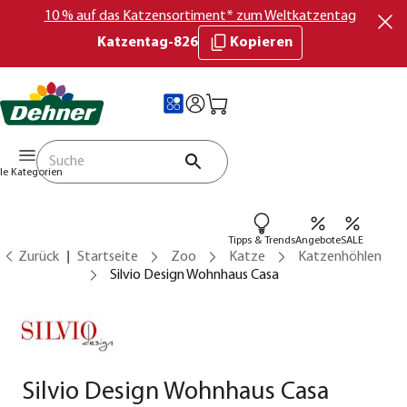
10 % auf das Katzensortiment* zum Weltkatzentag
Katzentag-826
Kopieren
lle Kategorien
Tipps & Trends
Angebote
SALE
Zurück
Startseite
Zoo
Katze
Katzenhöhlen
Silvio Design Wohnhaus Casa
Silvio Design Wohnhaus Casa