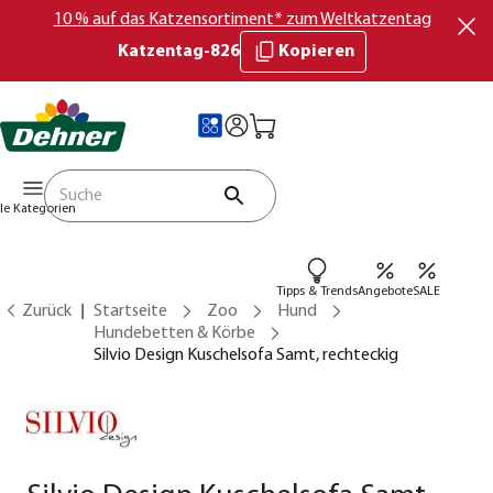
10 % auf das Katzensortiment* zum Weltkatzentag
Katzentag-826
Kopieren
lle Kategorien
Tipps & Trends
Angebote
SALE
Zurück
Startseite
Zoo
Hund
Hundebetten & Körbe
Silvio Design Kuschelsofa Samt, rechteckig