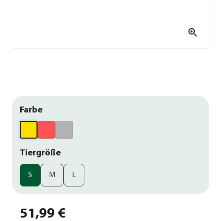
Farbe
Tiergröße
S
M
L
51,99 €