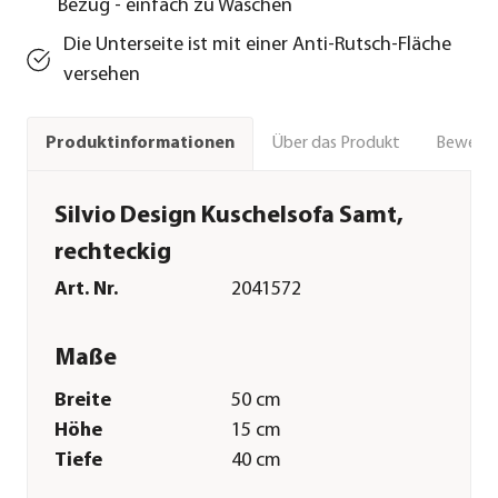
Bezug - einfach zu Waschen
Die Unterseite ist mit einer Anti-Rutsch-Fläche
versehen
Über das Produkt
Bewert
Produktinformationen
Silvio Design Kuschelsofa Samt,
rechteckig
Art. Nr.
2041572
Maße
Breite
50 cm
Höhe
15 cm
Tiefe
40 cm
Tiergröße
S