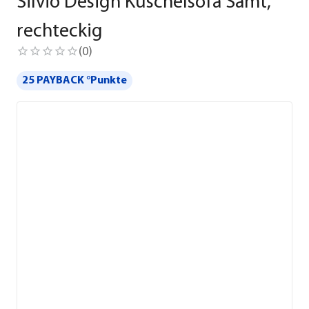
Silvio Design Kuschelsofa Samt,
rechteckig
(
0
)
25 PAYBACK °Punkte