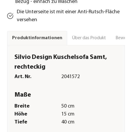
Bezug - einfach zu Waschen
Die Unterseite ist mit einer Anti-Rutsch-Fläche
versehen
Über das Produkt
Bewert
Produktinformationen
Silvio Design Kuschelsofa Samt,
rechteckig
Art. Nr.
2041572
Maße
Breite
50 cm
Höhe
15 cm
Tiefe
40 cm
Tiergröße
S