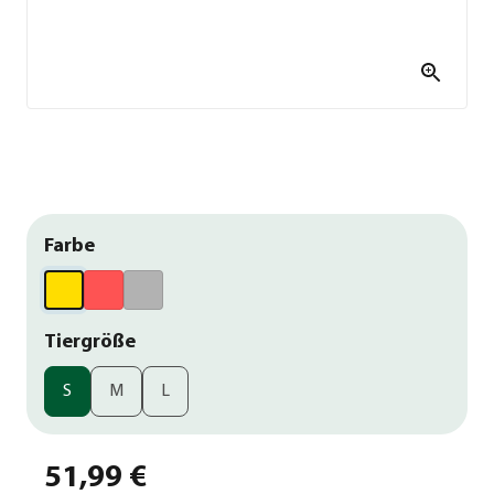
Farbe
Tiergröße
S
M
L
51,99 €