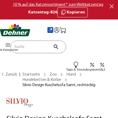
10 % auf das Katzensortiment* zum Weltkatzentag
Katzentag-826
Kopieren
lle Kategorien
Tipps & Trends
Angebote
SALE
Zurück
Startseite
Zoo
Hund
Hundebetten & Körbe
Silvio Design Kuschelsofa Samt, rechteckig