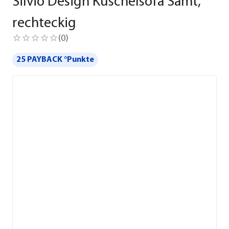
Silvio Design Kuschelsofa Samt,
rechteckig
(
0
)
25 PAYBACK °Punkte