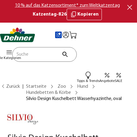
10 % auf das Katzensortiment* zum Weltkatzentag
Katzentag-826
Kopieren
lle Kategorien
Tipps & Trends
Angebote
SALE
Zurück
Startseite
Zoo
Hund
Hundebetten & Körbe
Silvio Design Kuschelbett Wasserhyazinthe, oval