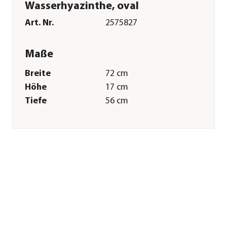
Wasserhyazinthe, oval
Art. Nr.
2575827
Maße
Breite
72 cm
Höhe
17 cm
Tiefe
56 cm
Merkmale
Farbe
Beige
Materialien
Wasserhyazinthe|Vlies|Textilien
Form
Oval
Sonstiges
Marke
SILVIO design
Tierart
Hunde|Katzen
Herstellerangaben