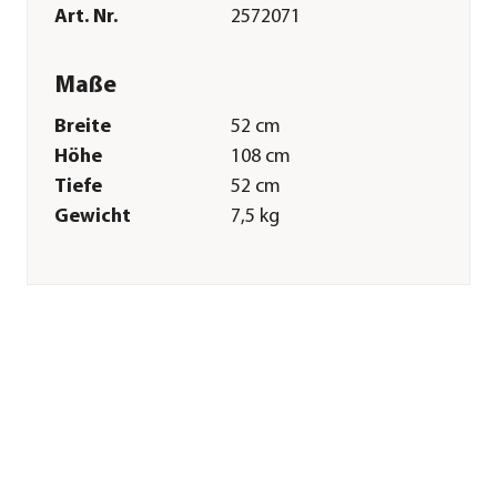
Art. Nr.
2572071
Maße
Breite
52 cm
Höhe
108 cm
Tiefe
52 cm
Gewicht
7,5 kg
Merkmale
Farbe
Beige
Materialien
Plüsch|Sisal|Flachpressplatten
Sonstiges
Marke
SILVIO design
Tierart
Katzen
Herstellerangaben