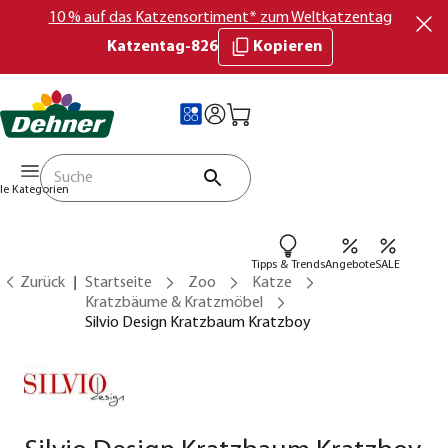
10 % auf das Katzensortiment* zum Weltkatzentag
Katzentag-826
Kopieren
lle Kategorien
Tipps & Trends
Angebote
SALE
Zurück
Startseite
Zoo
Katze
Kratzbäume & Kratzmöbel
Silvio Design Kratzbaum Kratzboy