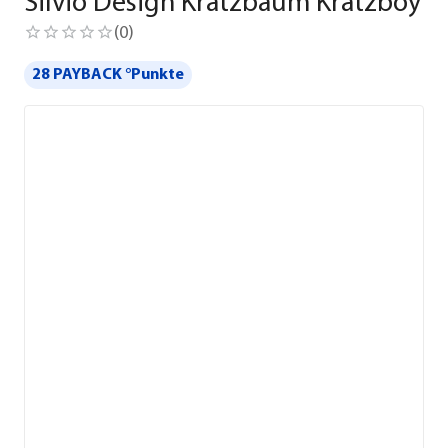
Silvio Design Kratzbaum Kratzboy
(
0
)
28 PAYBACK °Punkte