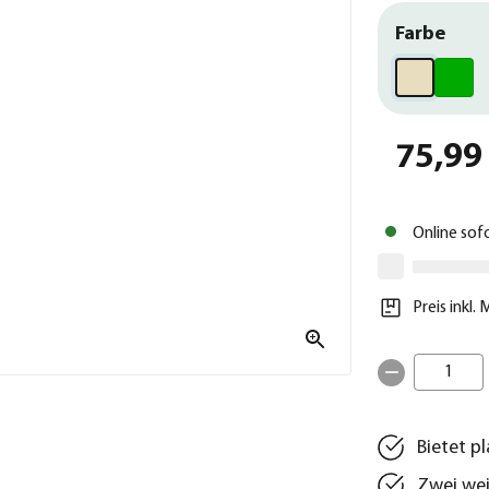
Farbe
75,99
Online sof
Preis inkl.
1
Bietet p
Zwei wei