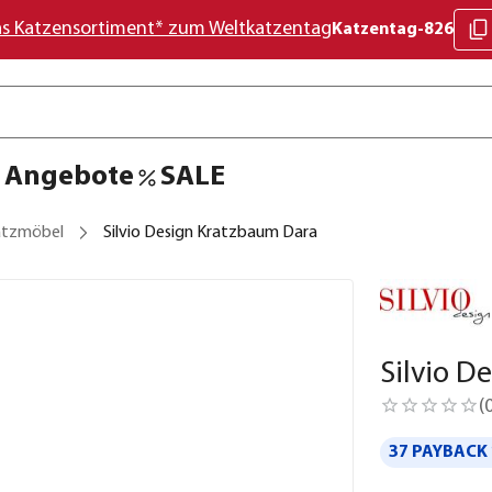
as Katzensortiment* zum Weltkatzentag
Katzentag-826
Angebote
SALE
atzmöbel
Silvio Design Kratzbaum Dara
Silvio D
(
37 PAYBACK 