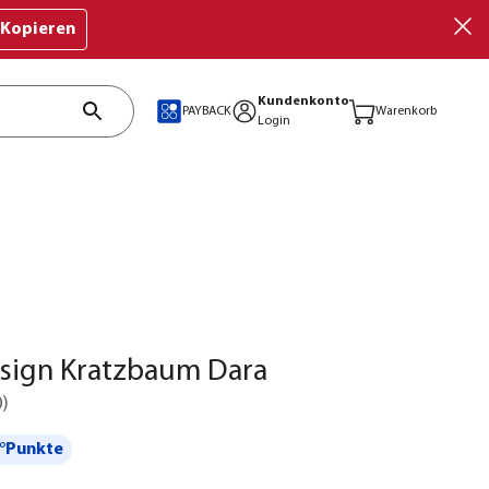
Kopieren
Kundenkonto
PAYBACK
Warenkorb
Login
esign Kratzbaum Dara
0
)
°Punkte