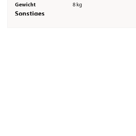
Gewicht
8 kg
Sonstiges
Marke
SILVIO design
Tierart
Katzen