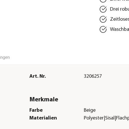
Drei rob
Zeitlose
Waschba
ungen
Art. Nr.
3206257
Merkmale
Farbe
Beige
Materialien
Polyester|Sisal|Flach