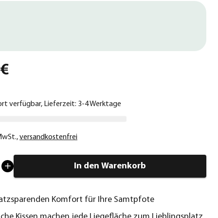
 €
ort verfügbar, Lieferzeit: 3-4 Werktage
 MwSt.
,
versandkostenfrei
In den Warenkorb
latzsparenden Komfort für Ihre Samtpfote
che Kissen machen jede Liegefläche zum Lieblingsplatz