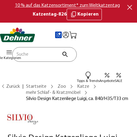
10 % auf das Katzensortiment* zum Weltkatzentag
Katzentag-826
Kopieren
lle Kategorien
Tipps & Trends
Angebote
SALE
Zurück
Startseite
Zoo
Katze
mehr Schlaf- & Kratzmöbel
Silvio Design Katzenliege Luigi, ca. B40/H35/T33 cm