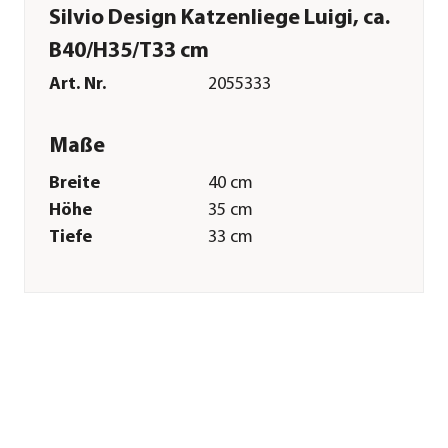
Silvio Design Katzenliege Luigi, ca.
B40/H35/T33 cm
Art. Nr.
2055333
Maße
Breite
40 cm
Höhe
35 cm
Tiefe
33 cm
Merkmale
Farbe
Grau
Materialien
Metall|Wasserhyazinthe|Vlies|Po
Sonstiges
Marke
SILVIO design
Tierart
Katzen