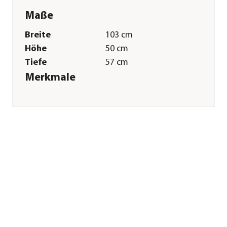
Maße
Breite
103 cm
Höhe
50 cm
Tiefe
57 cm
Merkmale
Farbe
Dunkelgrau
Materialien
Polyurethan|Vlies|Nadelholz
Form
Rechteckig
Sonstiges
Marke
SILVIO design
Tierart
Hunde
Herstellerangaben
Land
DE
Firma
Rohrschneider