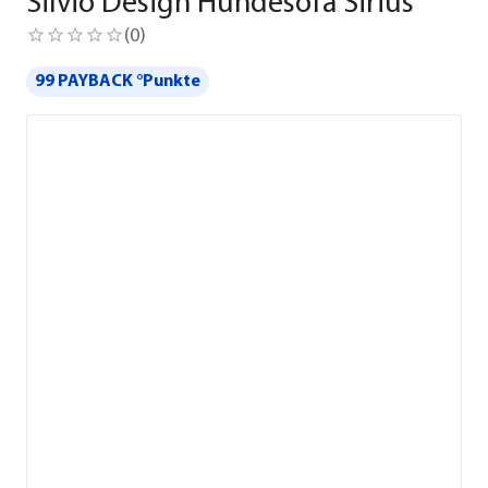
Silvio Design Hundesofa Sirius
(
0
)
99 PAYBACK °Punkte