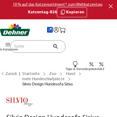
10 % auf das Katzensortiment* zum Weltkatzentag
Katzentag-826
Kopieren
lle Kategorien
Tipps & Trends
Angebote
SALE
Zurück
Startseite
Zoo
Hund
mehr Hundeschlafplätze
Silvio Design Hundesofa Sirius