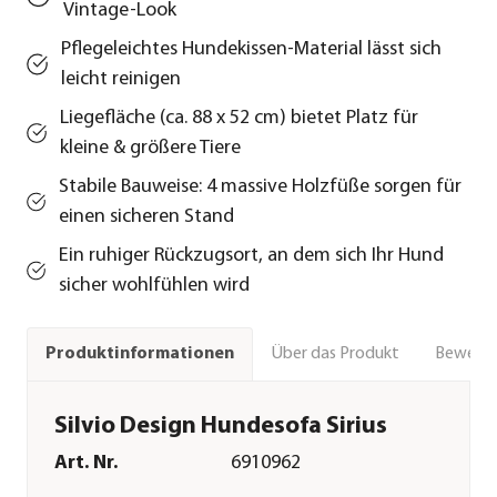
Vintage-Look
Pflegeleichtes Hundekissen-Material lässt sich
leicht reinigen
Liegefläche (ca. 88 x 52 cm) bietet Platz für
kleine & größere Tiere
Stabile Bauweise: 4 massive Holzfüße sorgen für
einen sicheren Stand
Ein ruhiger Rückzugsort, an dem sich Ihr Hund
sicher wohlfühlen wird
Über das Produkt
Bewert
Produktinformationen
Silvio Design Hundesofa Sirius
Art. Nr.
6910962